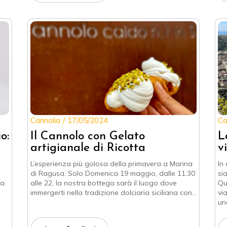
Cannolia
17/05/2024
Ca
o:
Il Cannolo con Gelato
L
artigianale di Ricotta
v
L’esperienza più golosa della primavera a Marina
In
di Ragusa. Solo Domenica 19 maggio, dalle 11.30
si
ma
alle 22, la nostra bottega sarà il luogo dove
Qu
immergerti nella tradizione dolciaria siciliana con…
vi
un