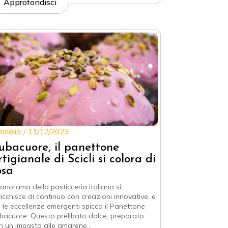
Approfondisci
nnolia
11/12/2023
ubacuore, il panettone
rtigianale di Scicli si colora di
osa
 panorama della pasticceria italiana si
ricchisce di continuo con creazioni innovative, e
a le eccellenze emergenti spicca il Panettone
bacuore. Questo prelibato dolce, preparato
n un impasto alle amarene…