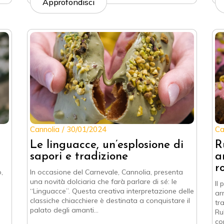
Approfondisci
Cannolia
30/01/2024
Ca
Le linguacce, un’esplosione di
R
sapori e tradizione
a
r
,
In occasione del Carnevale, Cannolia, presenta
una novità dolciaria che farà parlare di sé: le
Il
“Linguacce”. Questa creativa interpretazione delle
ar
classiche chiacchiere è destinata a conquistare il
tr
palato degli amanti…
Ru
co