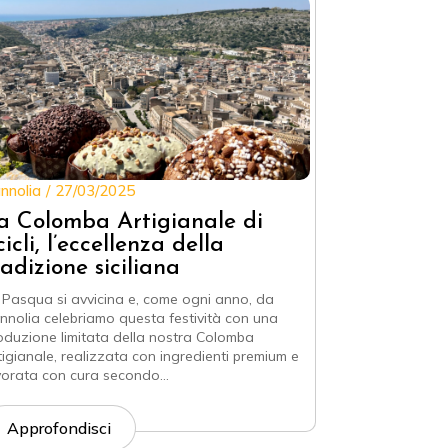
nnolia
27/03/2025
a Colomba Artigianale di
cicli, l’eccellenza della
radizione siciliana
 Pasqua si avvicina e, come ogni anno, da
nnolia celebriamo questa festività con una
oduzione limitata della nostra Colomba
tigianale, realizzata con ingredienti premium e
vorata con cura secondo…
Approfondisci