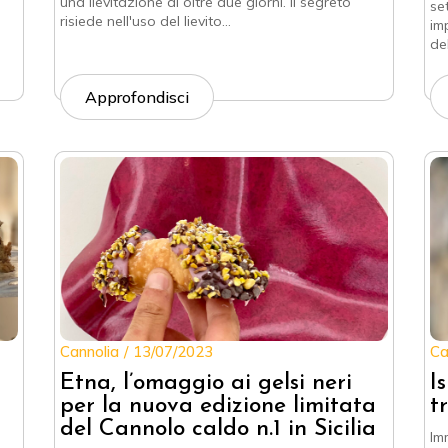
una lievitazione di oltre due giorni. Il segreto
se
risiede nell'uso del lievito…
im
del
Approfondisci
Cannolia
13/07/2023
Ca
Etna, l’omaggio ai gelsi neri
I
per la nuova edizione limitata
t
del Cannolo caldo n.1 in Sicilia
Im