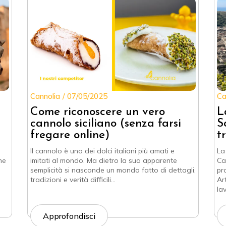
Cannolia
07/05/2025
Ca
Come riconoscere un vero
L
cannolo siciliano (senza farsi
S
fregare online)
t
Il cannolo è uno dei dolci italiani più amati e
La
he
imitati al mondo. Ma dietro la sua apparente
Ca
semplicità si nasconde un mondo fatto di dettagli,
pr
tradizioni e verità difficili…
Ar
la
Approfondisci