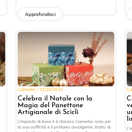
Approfondisci
Cannolia
31/10/2023
Ca
Celebra il Natale con la
C
Magia del Panettone
v
Artigianale di Scicli
u
l
L'impasto di base è il classico Cannolia, noto per
la sua sofficità e il profumo avvolgente, frutto di
L'