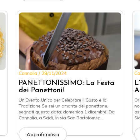
Cannolia
28/11/2024
Ca
PANETTONISSIMO: La Festa
L
dei Panettoni!
A
Un Evento Unico per Celebrare il Gusto e la
Or
Tradizione Se sei un amante del panettone,
no
segnati questa data: domenica 1 dicembre! Da
as
Cannolia, a Scicli, in via San Bartolomeo…
Sic
Approfondisci