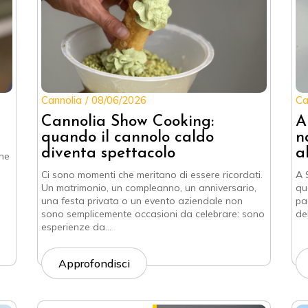
Cannolia
08/06/2026
Ca
Cannolia Show Cooking:
A
quando il cannolo caldo
n
diventa spettacolo
a
rne
Ci sono momenti che meritano di essere ricordati.
A S
Un matrimonio, un compleanno, un anniversario,
qu
una festa privata o un evento aziendale non
pa
sono semplicemente occasioni da celebrare: sono
del
esperienze da…
Approfondisci