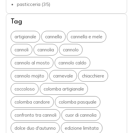
pasticceria
(35)
Tag
artigianale
cannella
cannella e mele
cannoli
cannolia
cannolo
cannolo al mosto
cannolo caldo
cannolo mojito
carnevale
chiacchiere
coccoloso
colomba artigianale
colomba candore
colomba pasquale
confronto tra cannoli
cuor di cannolia
dolce duo d'autunno
edizione limitata