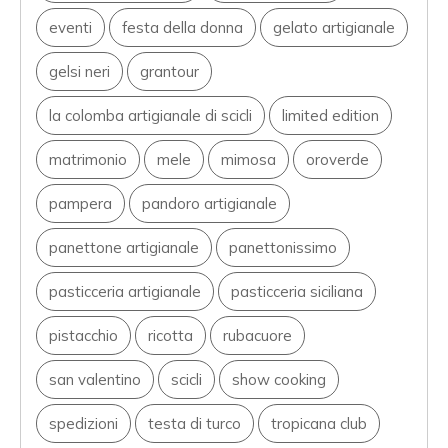
eventi
festa della donna
gelato artigianale
gelsi neri
grantour
la colomba artigianale di scicli
limited edition
matrimonio
mele
mimosa
oroverde
pampera
pandoro artigianale
panettone artigianale
panettonissimo
pasticceria artigianale
pasticceria siciliana
pistacchio
ricotta
rubacuore
san valentino
scicli
show cooking
spedizioni
testa di turco
tropicana club