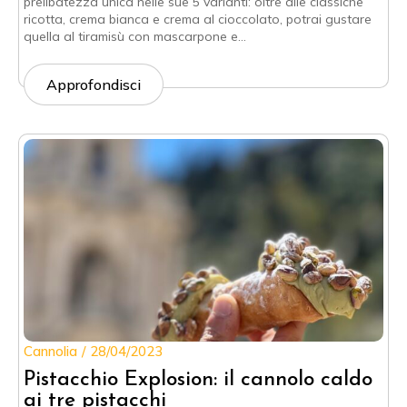
prelibatezza unica nelle sue 5 varianti: oltre alle classiche
ricotta, crema bianca e crema al cioccolato, potrai gustare
quella al tiramisù con mascarpone e…
Approfondisci
Cannolia
28/04/2023
Pistacchio Explosion: il cannolo caldo
ai tre pistacchi