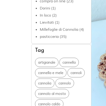
compra on line
(23)
Dorini
(1)
In loco
(2)
Lievitati
(1)
Millefoglie di Cannolia
(4)
pasticceria
(35)
Tag
artigianale
cannella
cannella e mele
cannoli
cannolia
cannolo
cannolo al mosto
cannolo caldo