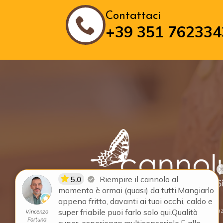
Contattaci
+39 351 762334
P.IVA 01729050888 - Obblighi informativi per le erogazi