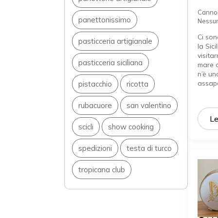
Cannol
panettonissimo
Nessu
Ci son
pasticceria artigianale
la Sici
visitar
pasticceria siciliana
mare o
n’è un
assap
pistacchio
ricotta
rubacuore
san valentino
Le
scicli
show cooking
spedizioni
testa di turco
tropicana club