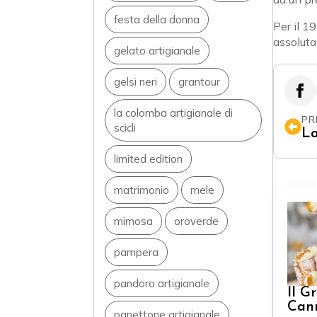
festa della donna
Per il 1
assoluta
gelato artigianale
gelsi neri
grantour
la colomba artigianale di
PR
scicli
La
limited edition
matrimonio
mele
mimosa
oroverde
pampera
pandoro artigianale
Il G
Can
panettone artigianale