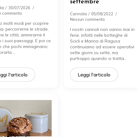
settembre
ia
30/07/2026
n commento
Cannolia
05/08/2022
Nessun commento
o molti modi per scoprire
lia: percorrerne le strade,
I nostri cannoli non vanno mai in
ne le città, ammirarne il
ferie, infatti nelle botteghe di
 i suoi paesaggi. E poi ce
Scicli e Marina di Ragusa
o che pochi immaginano:
continuiamo ad essere operativi
orarla.…
sette giorni su sette, ma
purtroppo quando si tratta…
ggi l'articolo
Leggi l'articolo