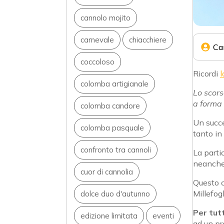
cannolo mojito
carnevale
chiacchiere
Ca
coccoloso
Ricordi
l
colomba artigianale
Lo scor
a forma 
colomba candore
Un succe
colomba pasquale
tanto in
confronto tra cannoli
La parti
neanche
cuor di cannolia
Questo c
Millefog
dolce duo d'autunno
Per tut
edizione limitata
eventi
ad un pr