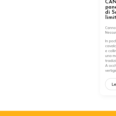
CAN
pane
di S
limi
Cannol
Nessu
In poch
caval
e coll
una ma
tradiz
A occh
vertig
Le