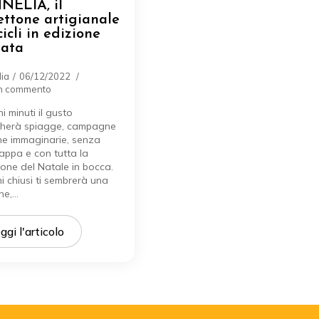
NELIA, il
ttone artigianale
cicli in edizione
tata
ia
06/12/2022
n commento
i minuti il gusto
cherà spiagge, campagne
ine immaginarie, senza
ppa e con tutta la
ione del Natale in bocca.
i chiusi ti sembrerà una
ine,…
ggi l'articolo