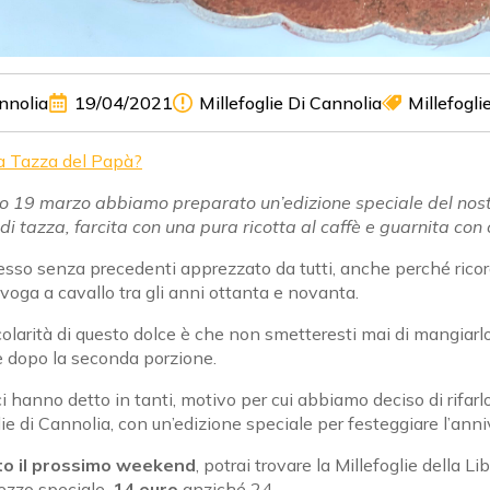
nnolia
19/04/2021
Millefoglie Di Cannolia
Millefogli
a Tazza del Papà?
so 19 marzo abbiamo preparato un’edizione speciale del nos
di tazza, farcita con una pura ricotta al caffè e guarnita con c
sso senza precedenti apprezzato da tutti, anche perché ricor
 voga a cavallo tra gli anni ottanta e novanta.
colarità di questo dolce è che non smetteresti mai di mangiar
 dopo la seconda porzione.
i hanno detto in tanti, motivo per cui abbiamo deciso di rifarlo,
lie di Cannolia, con un’edizione speciale per festeggiare l’anni
to il prossimo weekend
, potrai trovare la Millefoglie della
ezzo speciale,
14 euro
anziché 24.