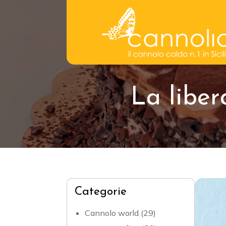
La liber
Categorie
Cannolo world
(29)