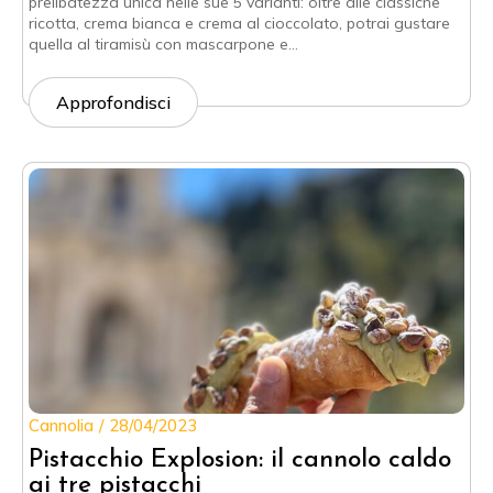
prelibatezza unica nelle sue 5 varianti: oltre alle classiche
ricotta, crema bianca e crema al cioccolato, potrai gustare
quella al tiramisù con mascarpone e…
Approfondisci
Cannolia
28/04/2023
Pistacchio Explosion: il cannolo caldo
ai tre pistacchi