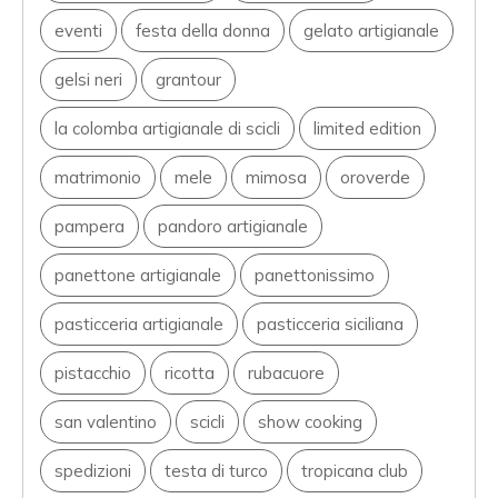
eventi
festa della donna
gelato artigianale
gelsi neri
grantour
la colomba artigianale di scicli
limited edition
matrimonio
mele
mimosa
oroverde
pampera
pandoro artigianale
panettone artigianale
panettonissimo
pasticceria artigianale
pasticceria siciliana
pistacchio
ricotta
rubacuore
san valentino
scicli
show cooking
spedizioni
testa di turco
tropicana club