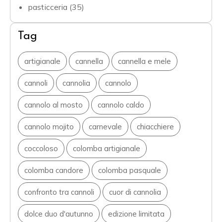
pasticceria
(35)
Tag
artigianale
cannella
cannella e mele
cannoli
cannolia
cannolo
cannolo al mosto
cannolo caldo
cannolo mojito
carnevale
chiacchiere
coccoloso
colomba artigianale
colomba candore
colomba pasquale
confronto tra cannoli
cuor di cannolia
dolce duo d'autunno
edizione limitata