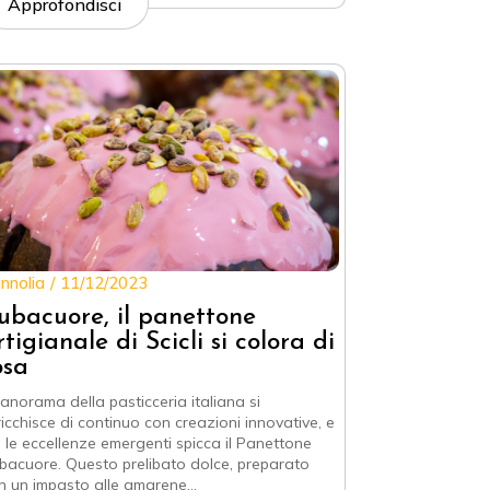
Approfondisci
nnolia
11/12/2023
ubacuore, il panettone
rtigianale di Scicli si colora di
osa
 panorama della pasticceria italiana si
ricchisce di continuo con creazioni innovative, e
a le eccellenze emergenti spicca il Panettone
bacuore. Questo prelibato dolce, preparato
n un impasto alle amarene…