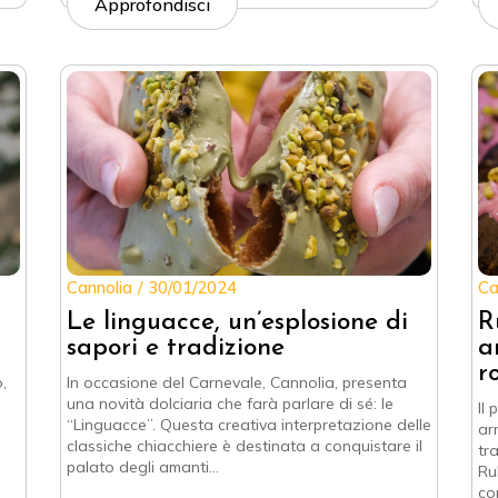
Approfondisci
Cannolia
30/01/2024
Ca
Le linguacce, un’esplosione di
R
sapori e tradizione
a
r
,
In occasione del Carnevale, Cannolia, presenta
una novità dolciaria che farà parlare di sé: le
Il
“Linguacce”. Questa creativa interpretazione delle
ar
classiche chiacchiere è destinata a conquistare il
tr
palato degli amanti…
Ru
co