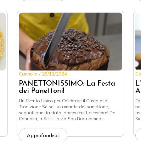
Cannolia
28/11/2024
Ca
PANETTONISSIMO: La Festa
L
dei Panettoni!
A
Un Evento Unico per Celebrare il Gusto e la
Or
Tradizione Se sei un amante del panettone,
no
segnati questa data: domenica 1 dicembre! Da
as
Cannolia, a Scicli, in via San Bartolomeo…
Sic
Approfondisci