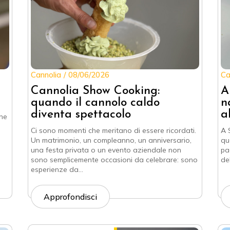
Cannolia
08/06/2026
Ca
Cannolia Show Cooking:
A
quando il cannolo caldo
n
diventa spettacolo
a
rne
Ci sono momenti che meritano di essere ricordati.
A S
Un matrimonio, un compleanno, un anniversario,
qu
una festa privata o un evento aziendale non
pa
sono semplicemente occasioni da celebrare: sono
del
esperienze da…
Approfondisci