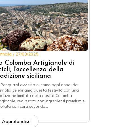
nnolia
27/03/2025
a Colomba Artigianale di
cicli, l’eccellenza della
radizione siciliana
 Pasqua si avvicina e, come ogni anno, da
nnolia celebriamo questa festività con una
oduzione limitata della nostra Colomba
tigianale, realizzata con ingredienti premium e
vorata con cura secondo…
Approfondisci