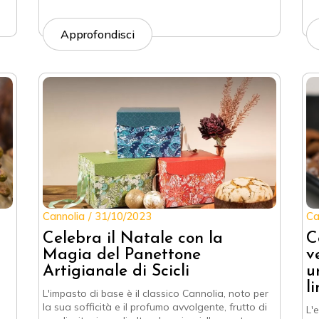
Approfondisci
Cannolia
31/10/2023
Ca
Celebra il Natale con la
C
Magia del Panettone
v
Artigianale di Scicli
u
l
L'impasto di base è il classico Cannolia, noto per
la sua sofficità e il profumo avvolgente, frutto di
L'