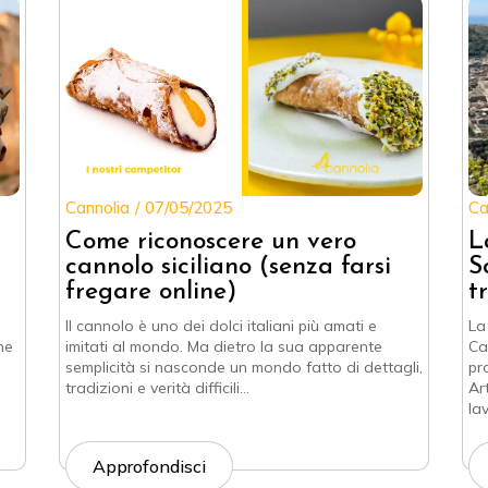
Cannolia
07/05/2025
Ca
Come riconoscere un vero
L
cannolo siciliano (senza farsi
S
fregare online)
t
Il cannolo è uno dei dolci italiani più amati e
La
he
imitati al mondo. Ma dietro la sua apparente
Ca
semplicità si nasconde un mondo fatto di dettagli,
pr
tradizioni e verità difficili…
Ar
la
Approfondisci