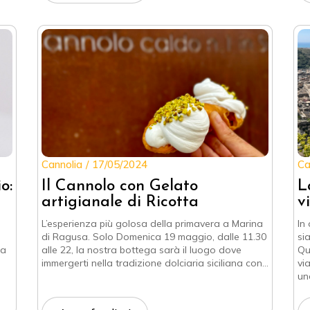
Cannolia
17/05/2024
Ca
o:
Il Cannolo con Gelato
L
artigianale di Ricotta
v
L’esperienza più golosa della primavera a Marina
In
di Ragusa. Solo Domenica 19 maggio, dalle 11.30
si
ma
alle 22, la nostra bottega sarà il luogo dove
Qu
immergerti nella tradizione dolciaria siciliana con…
vi
un