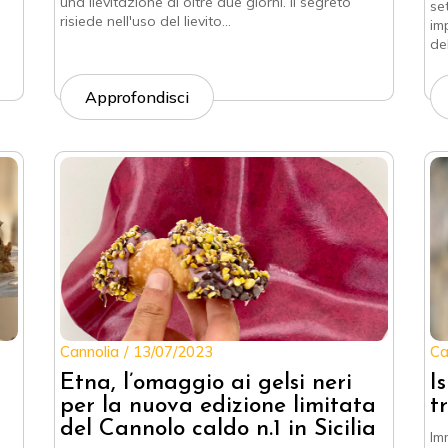
una lievitazione di oltre due giorni. Il segreto
se
risiede nell'uso del lievito…
im
del
Approfondisci
Cannolia
13/07/2023
Ca
Etna, l’omaggio ai gelsi neri
I
per la nuova edizione limitata
t
del Cannolo caldo n.1 in Sicilia
Im