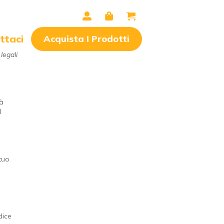
ttaci
Acquista I Prodotti
legali
tà
l
 tuo
i
dice