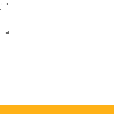
uesta
 un
i dati