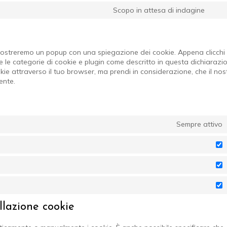
wha
to
Scopo in attesa di indagine
serv
Con
tikto
to
serv
vari
i mostreremo un popup con una spiegazione dei cookie. Appena clicchi
re le categorie di cookie e plugin come descritto in questa dichiarazi
okie attraverso il tuo browser, ma prendi in considerazione, che il nos
ente.
Sempre attivo
P
S
M
ellazione cookie