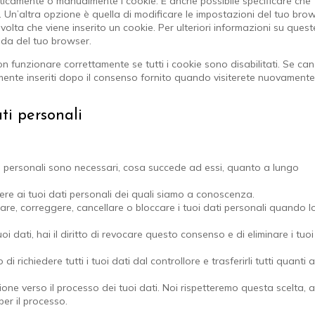
ticamente o manualmente i cookie. È anche possibile specificare che
 Un’altra opzione è quella di modificare le impostazioni del tuo bro
olta che viene inserito un cookie. Per ulteriori informazioni su quest
uida del tuo browser.
 funzionare correttamente se tutti i cookie sono disabilitati. Se cance
ente inseriti dopo il consenso fornito quando visiterete nuovamente 
ati personali
ati personali sono necessari, cosa succede ad essi, quanto a lungo
edere ai tuoi dati personali dei quali siamo a conoscenza.
mpletare, correggere, cancellare o bloccare i tuoi dati personali quando l
oi dati, hai il diritto di revocare questo consenso e di eliminare i tuoi
itto di richiedere tutti i tuoi dati dal controllore e trasferirli tutti quanti
iezione verso il processo dei tuoi dati. Noi rispetteremo questa scelta, a
per il processo.