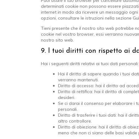
Puoi usare il tuo browser per cancellare automa
determinati cookie non possono essere piazzati.
internet in modo da ricevere un messaggio ogni v
opzioni, consultare le istruzioni nella sezione G
Tieni presente che il nostro sito web potrebbe non
cookie nel vostro browser, essi verranno nuovam
nostro sito web.
9. I tuoi diritti con rispetto ai d
Hai i seguenti diritti relativi ai tuoi dati personali:
Hai il diritto di sapere quando i tuoi d
verranno mantenuti.
Diritto di accesso: hai il diritto ad acc
Diritto di rettifica: hai il diritto di co
desideri.
Se ci darai il consenso per elaborare i tu
personali.
Diritto di trasferire i tuoi dati: hai il dir
altro controllore.
Diritto di obiezione: hai il diritto di ob
meno che non ci siano delle basi valide 