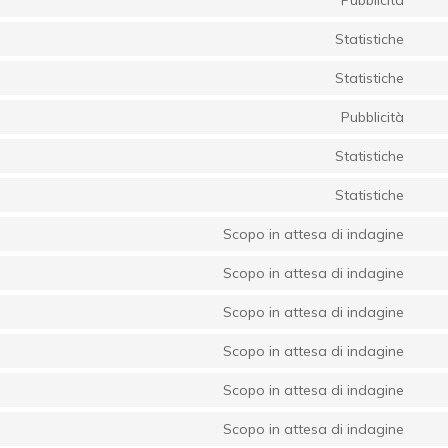
serv
Con
woo
to
Statistiche
serv
Con
goo
to
Statistiche
ads
serv
Con
sour
to
Pubblicità
js
serv
Con
goo
to
Statistiche
anal
serv
Con
fac
to
Statistiche
serv
Con
auto
to
Scopo in attesa di indagine
serv
Con
pixe
to
Scopo in attesa di indagine
serv
Con
goo
to
Scopo in attesa di indagine
font
serv
Con
goo
to
Scopo in attesa di indagine
map
serv
Con
vim
to
Scopo in attesa di indagine
serv
Con
you
to
Scopo in attesa di indagine
serv
Con