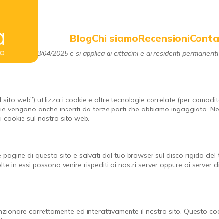
Blog
Chi siamo
Recensioni
Conta
ma volta il 08/04/2025 e si applica ai cittadini e ai residenti permanenti 
il sito web”) utilizza i cookie e altre tecnologie correlate (per comodi
okie vengono anche inseriti da terze parti che abbiamo ingaggiato. Ne
 cookie sul nostro sito web.
le pagine di questo sito e salvati dal tuo browser sul disco rigido del
lte in essi possono venire rispediti ai nostri server oppure ai server d
nzionare correttamente ed interattivamente il nostro sito. Questo co