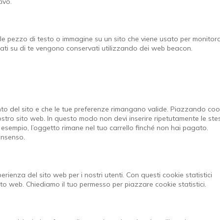
ivo.
ile pezzo di testo o immagine su un sito che viene usato per monitora
 dati su di te vengono conservati utilizzando dei web beacon.
nto del sito e che le tue preferenze rimangano valide. Piazzando coo
 nostro sito web. In questo modo non devi inserire ripetutamente le ste
r esempio, l’oggetto rimane nel tuo carrello finché non hai pagato.
onsenso.
sperienza del sito web per i nostri utenti. Con questi cookie statistici
to web. Chiediamo il tuo permesso per piazzare cookie statistici.