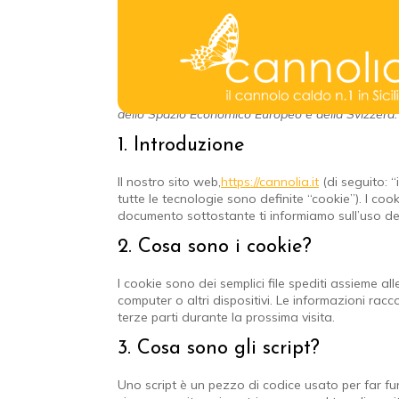
Questa politica sui cookie è stata aggiornata l’ulti
dello Spazio Economico Europeo e della Svizzera.
1. Introduzione
Il nostro sito web,
https://cannolia.it
(di seguito: “
tutte le tecnologie sono definite “cookie”). I co
documento sottostante ti informiamo sull’uso dei
2. Cosa sono i cookie?
I cookie sono dei semplici file spediti assieme al
computer o altri dispositivi. Le informazioni racco
terze parti durante la prossima visita.
3. Cosa sono gli script?
Uno script è un pezzo di codice usato per far fu