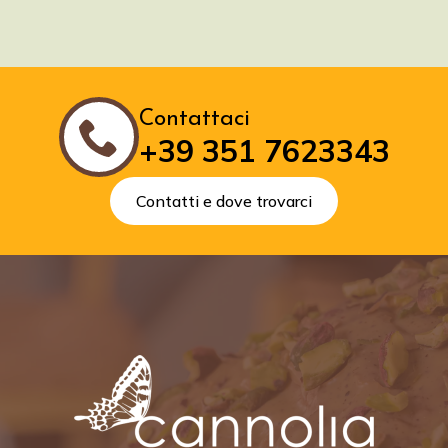
Contattaci
+39 351 7623343
Contatti e dove trovarci